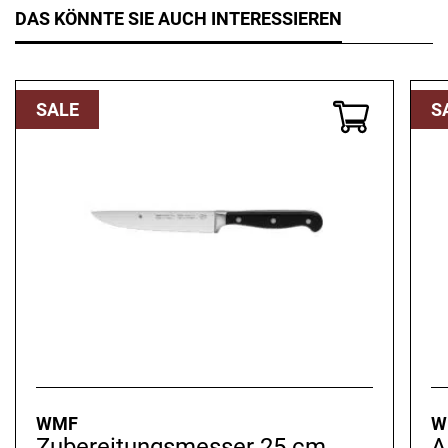
DAS KÖNNTE SIE AUCH INTERESSIEREN
SALE
S
WMF
W
Zubereitungsmesser 25 cm
A