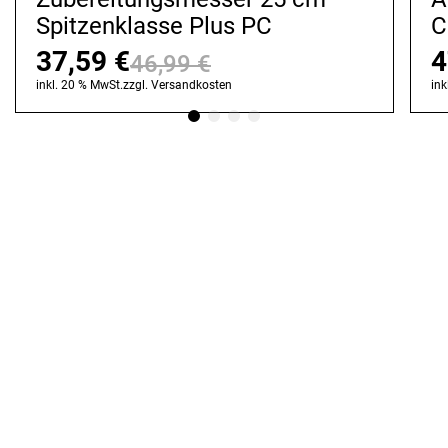
Spitzenklasse Plus PC
C
37,59
€
4
46,99
€
Ursprünglicher
Aktueller
inkl. 20 % MwSt.
zzgl.
Versandkosten
ink
Preis
Preis
war:
ist:
46,99 €
37,59 €.