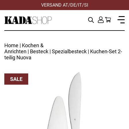
VERSAND AT/DE/IT/SI
Home
|
Kochen &
Anrichten
|
Besteck
|
Spezialbesteck
| Kuchen-Set 2-
teilig Nuova
SALE