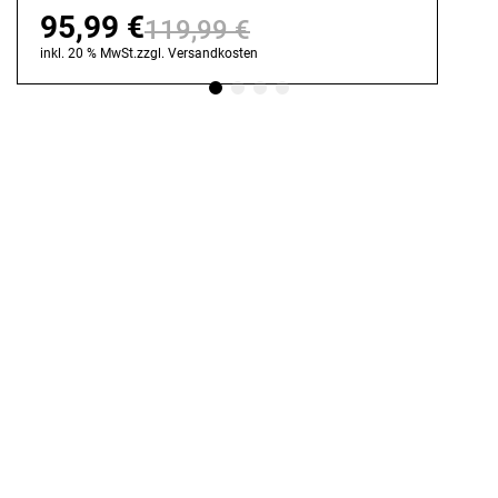
95,99
€
119,99
€
Ursprünglicher
Aktueller
inkl. 20 % MwSt.
zzgl.
Versandkosten
Preis
Preis
war:
ist:
119,99 €
95,99 €.