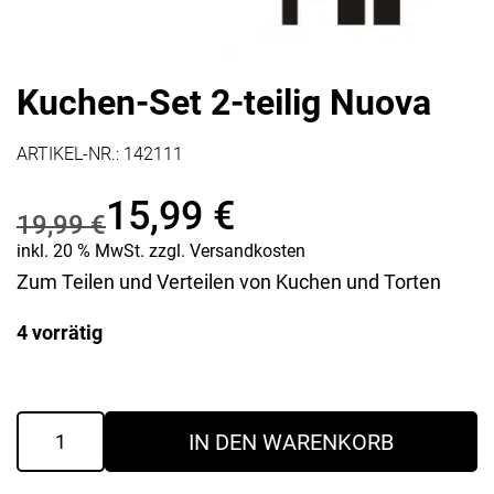
Kuchen-Set 2-teilig Nuova
ARTIKEL-NR.:
142111
15,99
€
19,99
€
Ursprünglicher
Aktueller
inkl. 20 % MwSt.
zzgl.
Versandkosten
Zum Teilen und Verteilen von Kuchen und Torten
Preis
Preis
4 vorrätig
war:
ist:
19,99 €
15,99 €.
Kuchen-
IN DEN WARENKORB
Set
2-
teilig