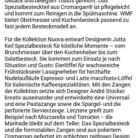
Gebäck und belegten Toasts gereicht. Das
Spezialbesteckteil aus Cromargan® ist pflegeleicht
und kommt zum Reinigen in die Spülmaschine. WMF
bietet Obstmesser und Kuchenbesteck passend zu
fast jedem Besteckmodell an.
Für die Kollektion Nuova entwarf Designerin Jutta
Keil Spezialbesteck für köstliche Momente – vom
Brunchmesser über den Kuchenheber bis zum
Salatbesteck. Sie kommen zum Einsatz je nach
Situation und Gusto: Eierlöffel für wachsweiche
Frühstückseier Lasagneheber für herzhafte
Nudelaufläufe Espresso- und Latte macchiato-Löffel
für italienische Kaffeespezialitäten. Mit den Zangen
der Kollektion setzte sich Designer André Stocker
kreativ auseinander und entwickelte eine Universal-
und eine Pastazange sowie die Spargel- und die
perforierte Servierzange. Letztere greift zum
Beispiel nach Mozzarella und Tomaten – die
Marinade bleibt auf dem Teller. Das Spezialbesteck
und die formstabilen Zangen sind aus poliertem
Cromargan gefertigt im schlichten zeitlosen Design