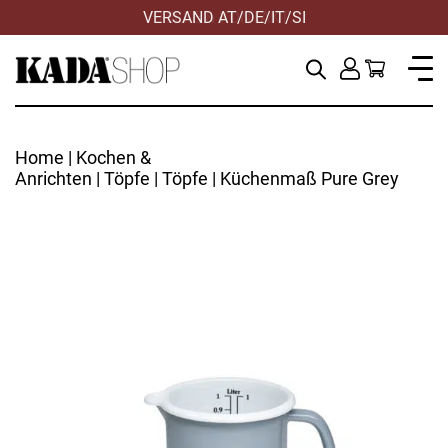
VERSAND AT/DE/IT/SI
Home
|
Kochen &
Anrichten
|
Töpfe
|
Töpfe
| Küchenmaß Pure Grey