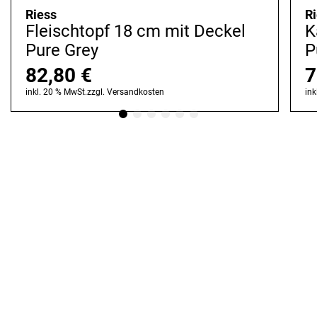
Riess
R
Fleischtopf 18 cm mit Deckel
K
Pure Grey
P
82,80
€
7
inkl. 20 % MwSt.
zzgl.
Versandkosten
ink