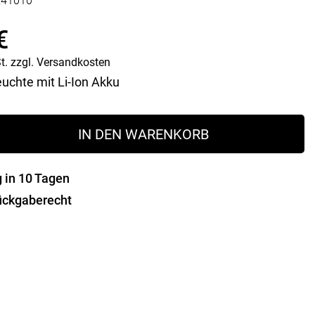
241010
Vorratsdosen
Glasflaschen
€
Einkochzubehör
t.
zzgl.
Versandkosten
KÜCHENTEXTILIEN
uchte mit Li-Ion Akku
Geschirrtücher
Servietten
Schürzen
IN DEN WARENKORB
Lappen
Handschuhe
g in 10 Tagen
ückgaberecht