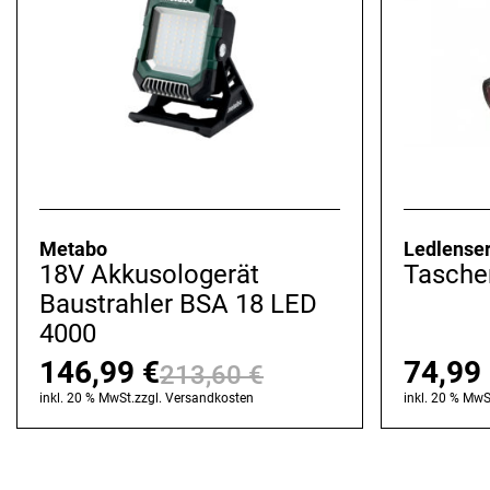
Metabo
Ledlense
18V Akkusologerät
Tasche
Baustrahler BSA 18 LED
4000
146,99
€
74,99
213,60
€
Ursprünglicher
Aktueller
inkl. 20 % MwSt.
zzgl.
Versandkosten
inkl. 20 % MwS
Preis
Preis
war:
ist: