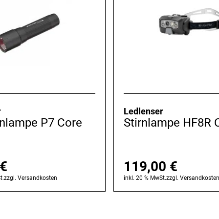
r
Ledlenser
nlampe P7 Core
Stirnlampe HF8R 
€
119,00
€
t.
zzgl.
Versandkosten
inkl. 20 % MwSt.
zzgl.
Versandkoste