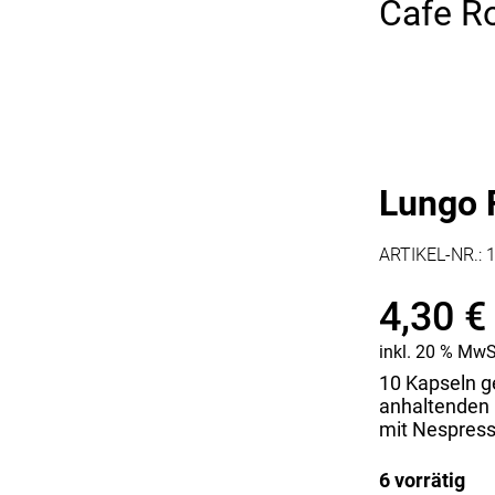
Cafe R
Kaffee & Tee
Weitere Küchengeräte
Aperitif
Mikrowellen
Nudeln & Pasta
MESSER & SCHEREN
KÜCHENHELFER
Küchenmesser
Scheren
Hobel & Reiben
Schneidebretter
Mühlen
Lungo 
Schneidezubehör
Pfannenwender
Siebe
Weitere Küchenhelfer
ARTIKEL-NR.:
Pressen
4,30
€
inkl. 20 % MwS
10 Kapseln g
anhaltenden 
mit Nespres
6 vorrätig