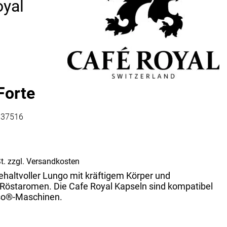
oyal
Vorratsdosen
Glasflaschen
Einkochzubehör
KÜCHENTEXTILIEN
Geschirrtücher
Servietten
Forte
Schürzen
Lappen
137516
Handschuhe
t.
zzgl.
Versandkosten
ehaltvoller Lungo mit kräftigem Körper und
Röstaromen. Die Cafe Royal Kapseln sind kompatibel
so®-Maschinen.