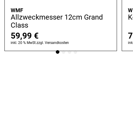
WMF
W
Allzweckmesser 12cm Grand
K
Class
59,99
€
7
inkl. 20 % MwSt.
zzgl.
Versandkosten
ink