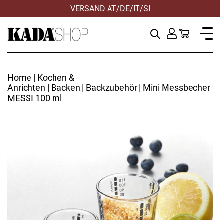
VERSAND AT/DE/IT/SI
Home
|
Kochen &
Anrichten
|
Backen
|
Backzubehör
| Mini Messbecher
MESSI 100 ml