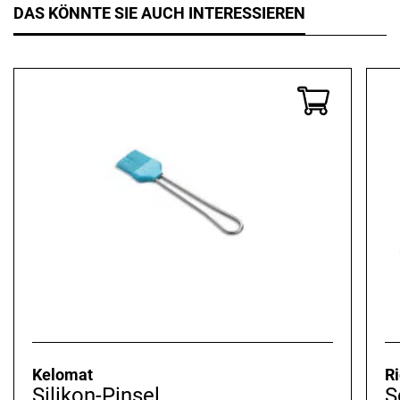
DAS KÖNNTE SIE AUCH INTERESSIEREN
Kelomat
R
Silikon-Pinsel
S