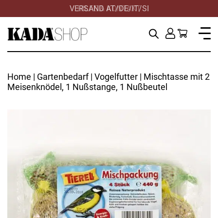
VERSAND AT/DE/IT/SI
HILFE & KONTAKT
Home
|
Gartenbedarf
|
Vogelfutter
| Mischtasse mit 2
Meisenknödel, 1 Nußstange, 1 Nußbeutel