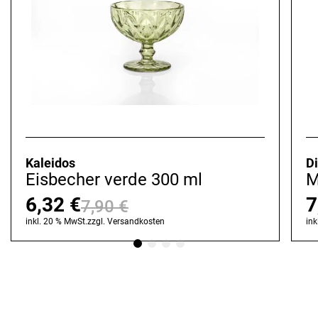
Kaleidos
D
Eisbecher verde 300 ml
M
6,32
€
7
7,90
€
Ursprünglicher
Aktueller
inkl. 20 % MwSt.
zzgl.
Versandkosten
ink
Preis
Preis
war:
ist:
7,90 €
6,32 €.