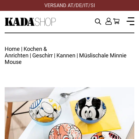
VERSAND AT/DE/IT/SI
Home
|
Kochen &
Anrichten
|
Geschirr
|
Kannen
| Müslischale Minnie
Mouse