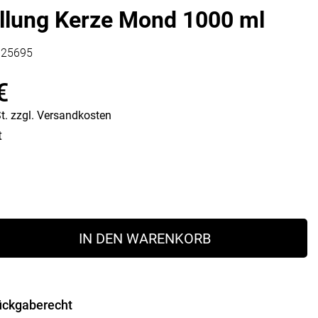
llung Kerze Mond 1000 ml
Vorratsdosen
Glasflaschen
Einkochzubehör
325695
KÜCHENTEXTILIEN
€
Geschirrtücher
t.
zzgl.
Versandkosten
Servietten
Schürzen
t
Lappen
Handschuhe
IN DEN WARENKORB
ückgaberecht