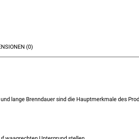
NSIONEN (0)
 und lange Brenndauer sind die Hauptmerkmale des Prod
Auf waagrechten Untergrund stellen.