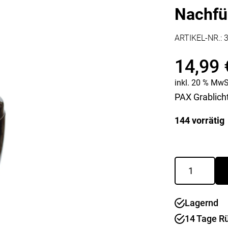
Kaffee & Tee
Weitere Küchengeräte
Nachfü
Aperitif
Mikrowellen
Nudeln & Pasta
ARTIKEL-NR.:
MESSER & SCHEREN
KÜCHENHELFER
Küchenmesser
14,99
Scheren
Hobel & Reiben
Schneidebretter
Mühlen
inkl. 20 % MwS
Schneidezubehör
Pfannenwender
PAX Grablich
Siebe
Weitere Küchenhelfer
144 vorrätig
Pressen
Nachfüllung
Kerze
Mond
1000
Lagernd
ml
Menge
14 Tage R