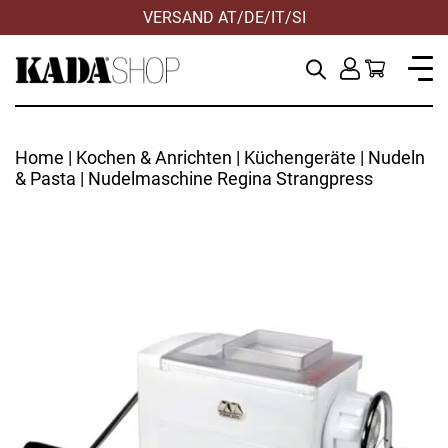
VERSAND AT/DE/IT/SI
Home
|
Kochen & Anrichten
|
Küchengeräte
|
Nudeln
& Pasta
| Nudelmaschine Regina Strangpress