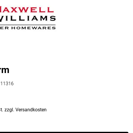
Vorratsdosen
Glasflaschen
Einkochzubehör
KÜCHENTEXTILIEN
Geschirrtücher
Servietten
Schürzen
Lappen
rm
Handschuhe
111316
t.
zzgl.
Versandkosten