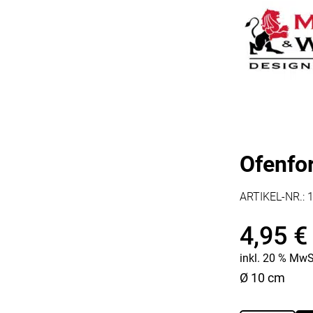
Kaffee & Tee
Weitere Küchengeräte
Aperitif
Mikrowellen
Nudeln & Pasta
MESSER & SCHEREN
KÜCHENHELFER
Küchenmesser
Scheren
Hobel & Reiben
Schneidebretter
Mühlen
Schneidezubehör
Pfannenwender
Siebe
Ofenfo
Weitere Küchenhelfer
Pressen
ARTIKEL-NR.:
4,95
€
inkl. 20 % MwS
Ø 10 cm