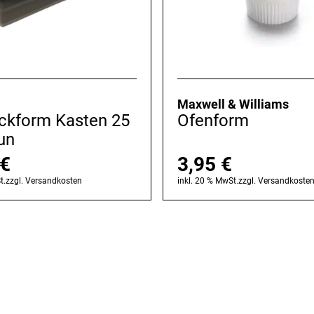
Maxwell & Williams
ackform Kasten 25
Ofenform
un
€
3,95
€
t.
zzgl.
Versandkosten
inkl. 20 % MwSt.
zzgl.
Versandkoste