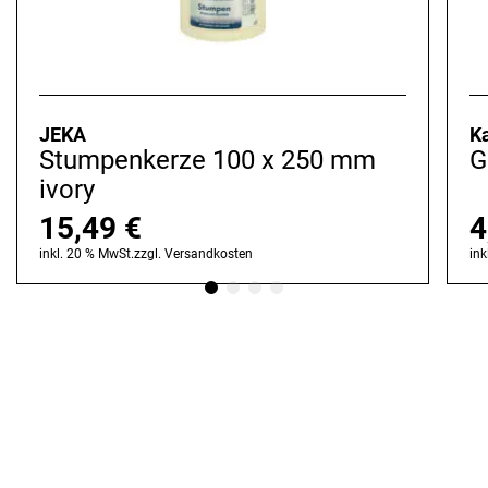
JEKA
K
Stumpenkerze 100 x 250 mm
G
ivory
15,49
€
4
inkl. 20 % MwSt.
zzgl.
Versandkosten
ink