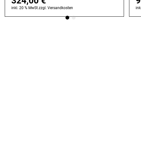
324,00
€
9
inkl. 20 % MwSt.
zzgl.
Versandkosten
ink