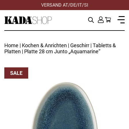
VERSAND AT/DE/IT/SI
Home
|
Kochen & Anrichten
|
Geschirr
|
Tabletts &
Platten
| Platte 28 cm Junto „Aquamarine“
SALE