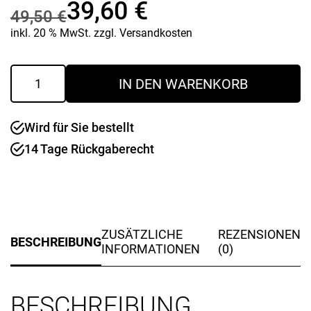
39,60
€
49,50
€
Ursprünglicher
Aktueller
inkl. 20 % MwSt.
zzgl.
Versandkosten
Preis
Preis
Platte
IN DEN WARENKORB
28
war:
ist:
cm
Junto
49,50 €
39,60 €.
Wird für Sie bestellt
"Aquamarine"
Menge
14 Tage Rückgaberecht
ZUSÄTZLICHE
REZENSIONEN
BESCHREIBUNG
INFORMATIONEN
(0)
BESCHREIBUNG