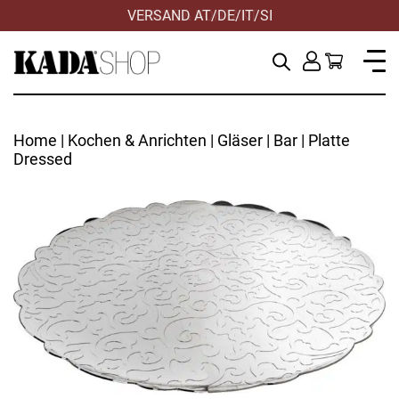
VERSAND AT/DE/IT/SI
HILFE & KONTAKT
Home
|
Kochen & Anrichten
|
Gläser
|
Bar
| Platte
Dressed