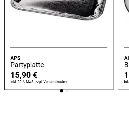
APS
Al
Partyplatte
B
15,90
€
1
inkl. 20 % MwSt.
zzgl.
Versandkosten
ink