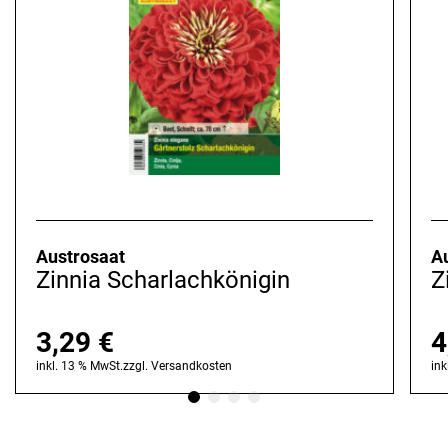
Austrosaat
A
Zinnia Scharlachkönigin
Z
3,29
€
4
inkl. 13 % MwSt.
zzgl.
Versandkosten
ink