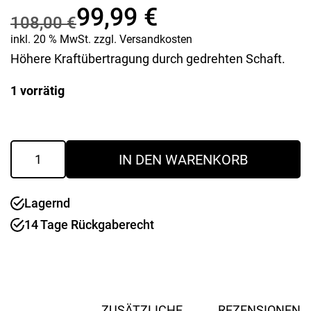
99,99
€
108,00
€
Ursprünglicher
Aktueller
inkl. 20 % MwSt.
zzgl.
Versandkosten
Höhere Kraftübertragung durch gedrehten Schaft.
Preis
Preis
1 vorrätig
war:
ist:
108,00 €
99,99 €.
Ratschen-
IN DEN WARENKORB
Ringmaulschlüssel-
Set
X-
Lagernd
Beam
8016
14 Tage Rückgaberecht
Menge
ZUSÄTZLICHE
REZENSIONEN