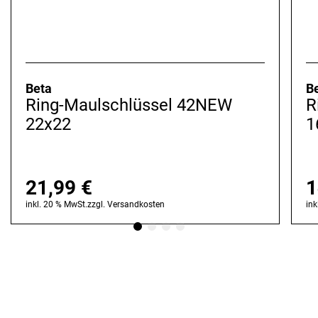
Beta
B
Ring-Maulschlüssel 42NEW
R
22x22
1
21,99
€
1
inkl. 20 % MwSt.
zzgl.
Versandkosten
ink