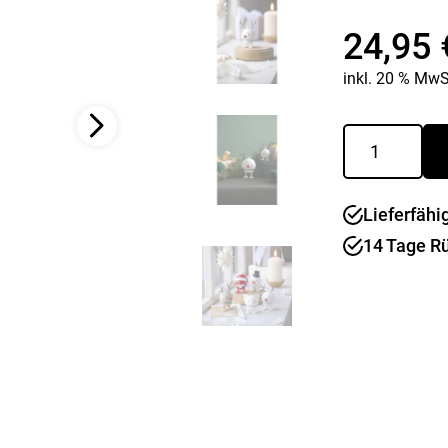
Kaffee & Tee
Weitere Küchengeräte
24,95
Aperitif
Mikrowellen
Nudeln & Pasta
inkl. 20 % MwS
MESSER & SCHEREN
KÜCHENHELFER
Küchenmesser
Rentier
Scheren
Hobel & Reiben
Bumble
Schneidebretter
Mühlen
S
Schneidezubehör
Pfannenwender
weiss
Siebe
Lieferfähi
Menge
Weitere Küchenhelfer
14 Tage R
Pressen