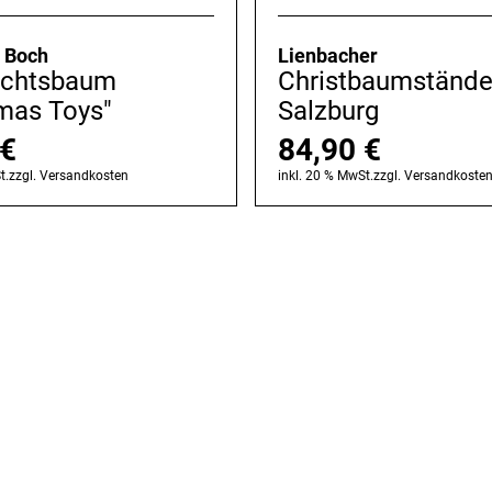
& Boch
Lienbacher
chtsbaum
Christbaumstände
mas Toys"
Salzburg
€
84,90
€
t.
zzgl.
Versandkosten
inkl. 20 % MwSt.
zzgl.
Versandkoste