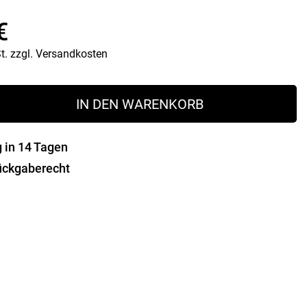
Vorratsdosen
€
Glasflaschen
Einkochzubehör
t.
zzgl.
Versandkosten
KÜCHENTEXTILIEN
Geschirrtücher
IN DEN WARENKORB
Servietten
Schürzen
Lappen
g in 14 Tagen
Handschuhe
ückgaberecht