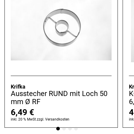
Krifka
Kr
Ausstecher RUND mit Loch 50
K
mm Ø RF
6
6,49
€
4
inkl. 20 % MwSt.
zzgl.
Versandkosten
ink