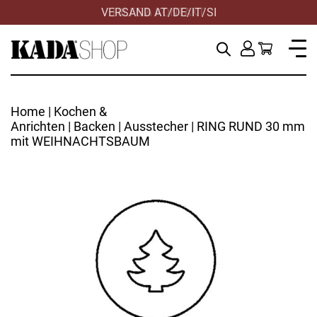
VERSAND AT/DE/IT/SI
HILFE & KONTAKT
Home
|
Kochen &
Anrichten
|
Backen
|
Ausstecher
| RING RUND 30 mm
mit WEIHNACHTSBAUM