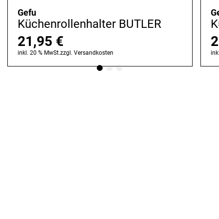
Gefu
G
Küchenrollenhalter BUTLER
K
21,95
€
2
inkl. 20 % MwSt.
zzgl.
Versandkosten
ink