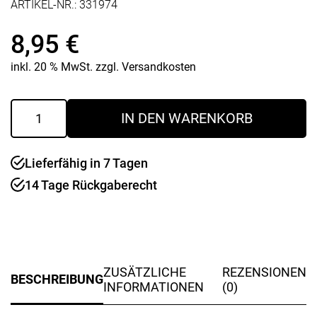
ARTIKEL-NR.:
331974
8,95
€
inkl. 20 % MwSt.
zzgl.
Versandkosten
Rührschüssel
IN DEN WARENKORB
0,75
lt.
electric
Lieferfähig in 7 Tagen
pink
Menge
14 Tage Rückgaberecht
ZUSÄTZLICHE
REZENSIONEN
BESCHREIBUNG
INFORMATIONEN
(0)