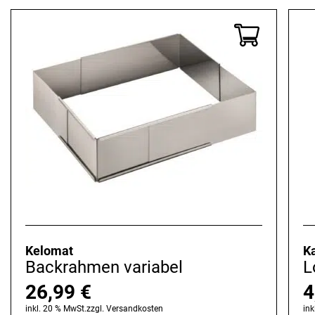
Kelomat
Ka
Backrahmen variabel
L
26,99
€
4
inkl. 20 % MwSt.
zzgl.
Versandkosten
ink