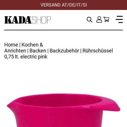
VERSAND AT/DE/IT/SI
Home
|
Kochen &
Anrichten
|
Backen
|
Backzubehör
| Rührschüssel
0,75 lt. electric pink