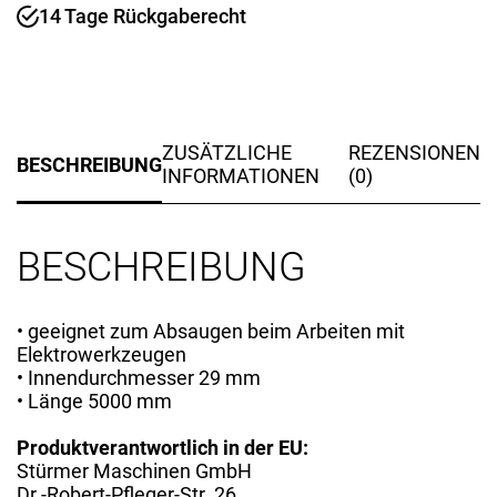
Meter
14 Tage Rückgaberecht
mit
Anschluss
für
Elektrowerkzeuge
Menge
ZUSÄTZLICHE
REZENSIONEN
BESCHREIBUNG
INFORMATIONEN
(0)
BESCHREIBUNG
• geeignet zum Absaugen beim Arbeiten mit
Elektrowerkzeugen
• Innendurchmesser 29 mm
• Länge 5000 mm
Produktverantwortlich in der EU:
Stürmer Maschinen GmbH
Dr.-Robert-Pfleger-Str. 26