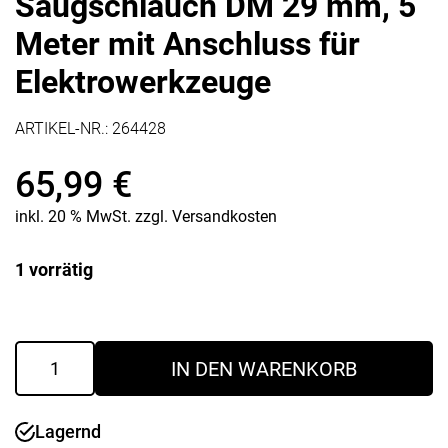
Saugschlauch DM 29 mm, 5
Meter mit Anschluss für
Elektrowerkzeuge
ARTIKEL-NR.:
264428
65,99
€
inkl. 20 % MwSt.
zzgl.
Versandkosten
1 vorrätig
Saugschlauch
IN DEN WARENKORB
DM
29
mm,
Lagernd
5