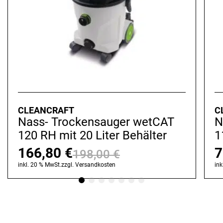
CLEANCRAFT
C
Nass- Trockensauger wetCAT
N
120 RH mit 20 Liter Behälter
1
166,80
€
7
198,00
€
Ursprünglicher
Aktueller
inkl. 20 % MwSt.
zzgl.
Versandkosten
ink
Preis
Preis
war:
ist:
198,00 €
166,80 €.