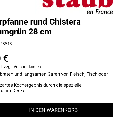
Vorratsdosen
Glasflaschen
Einkochzubehör
pfanne rund Chistera
KÜCHENTEXTILIEN
kumgrün 28 cm
Geschirrtücher
Servietten
168813
Schürzen
Lappen
0
€
Handschuhe
t.
zzgl.
Versandkosten
braten und langsamen Garen von Fleisch, Fisch oder
zartes Kochergebnis durch die spezielle
tur im Deckel
ne
IN DEN WARENKORB