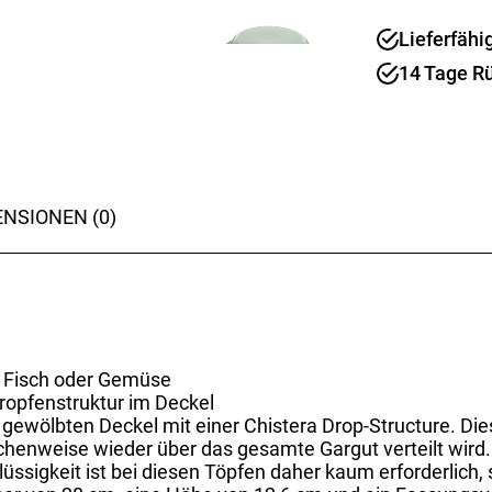
Basilikumgrü
Lieferfähi
28
cm
14 Tage R
Menge
NSIONEN (0)
, Fisch oder Gemüse
Tropfenstruktur im Deckel
t gewölbten Deckel mit einer Chistera Drop-Structure. Die
chenweise wieder über das gesamte Gargut verteilt wird
ssigkeit ist bei diesen Töpfen daher kaum erforderlich, 