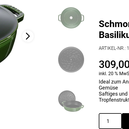
Kaffee & Tee
Weitere Küchengeräte
Aperitif
Mikrowellen
Nudeln & Pasta
Schmor
MESSER & SCHEREN
KÜCHENHELFER
Basili
Küchenmesser
Scheren
Hobel & Reiben
Schneidebretter
Mühlen
ARTIKEL-NR.:
Schneidezubehör
Pfannenwender
Siebe
309,0
Weitere Küchenhelfer
Pressen
inkl. 20 % MwS
Ideal zum An
Gemüse
Saftiges und 
Tropfenstruk
Schmorpfan
rund
Chistera