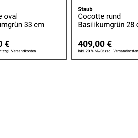
Staub
e oval
Cocotte rund
kumgrün 33 cm
Basilikumgrün 28
0
€
409,00
€
t.
zzgl.
Versandkosten
inkl. 20 % MwSt.
zzgl.
Versandkoste