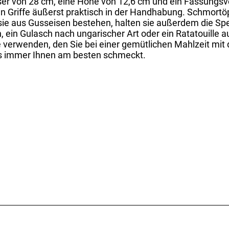
r von 28 cm, eine Höhe von 12,6 cm und ein Fassungsverm
en Griffe äußerst praktisch in der Handhabung. Schmortö
a sie aus Gusseisen bestehen, halten sie außerdem die Sp
, ein Gulasch nach ungarischer Art oder ein Ratatouill
e verwenden, den Sie bei einer gemütlichen Mahlzeit mit
was immer Ihnen am besten schmeckt.