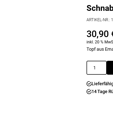
Kaffee & Tee
Weitere Küchengeräte
Schnab
Aperitif
Mikrowellen
Nudeln & Pasta
ARTIKEL-NR.:
MESSER & SCHEREN
KÜCHENHELFER
Küchenmesser
30,90
Scheren
Hobel & Reiben
Schneidebretter
Mühlen
inkl. 20 % MwS
Schneidezubehör
Pfannenwender
Topf aus Emai
Siebe
Weitere Küchenhelfer
Schnabeltopf
Pressen
12
cm
FLORA
Lieferfähi
Menge
14 Tage R