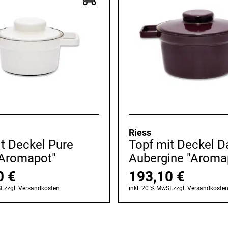
Riess
t Deckel Pure
Topf mit Deckel D
"Aromapot"
Aubergine "Aroma
0
€
193,10
€
t.
zzgl.
Versandkosten
inkl. 20 % MwSt.
zzgl.
Versandkoste