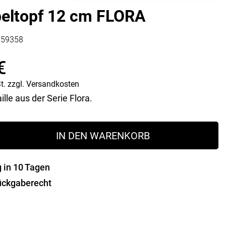
Vorratsdosen
eltopf 12 cm FLORA
Glasflaschen
Einkochzubehör
159358
KÜCHENTEXTILIEN
€
Geschirrtücher
Servietten
t.
zzgl.
Versandkosten
Schürzen
lle aus der Serie Flora.
Lappen
Handschuhe
IN DEN WARENKORB
g in 10 Tagen
ückgaberecht