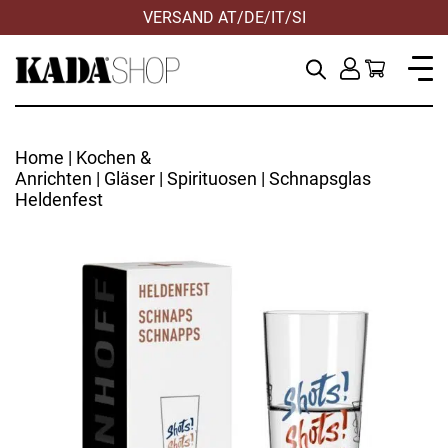
VERSAND AT/DE/IT/SI
Home
|
Kochen &
Anrichten
|
Gläser
|
Spirituosen
| Schnapsglas
Heldenfest