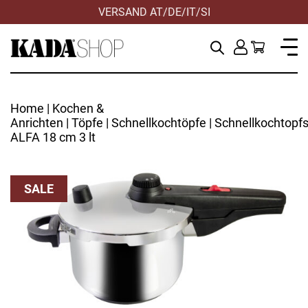
VERSAND AT/DE/IT/SI
Home
|
Kochen &
Anrichten
|
Töpfe
|
Schnellkochtöpfe
| Schnellkochtopf
ALFA 18 cm 3 lt
SALE