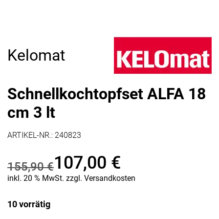
Kelomat
Schnellkochtopfset ALFA 18
cm 3 lt
ARTIKEL-NR.:
240823
107,00
€
155,90
€
Ursprünglicher
Aktueller
inkl. 20 % MwSt.
zzgl.
Versandkosten
Preis
Preis
10 vorrätig