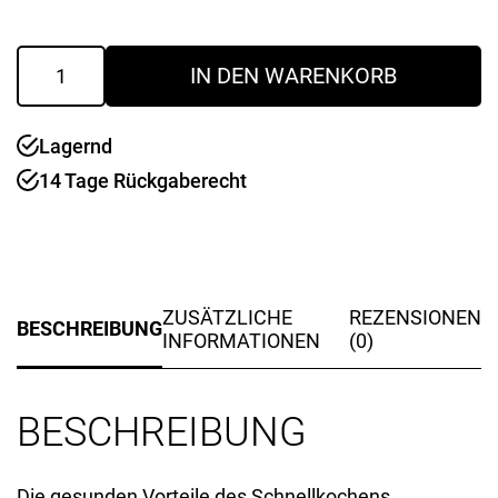
war:
ist:
155,90 €
107,00 €.
Schnellkochtopfset
IN DEN WARENKORB
ALFA
18
cm
Lagernd
3
lt
14 Tage Rückgaberecht
Menge
ZUSÄTZLICHE
REZENSIONEN
BESCHREIBUNG
INFORMATIONEN
(0)
BESCHREIBUNG
Die gesunden Vorteile des Schnellkochens