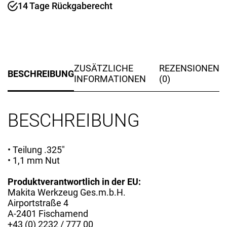
DUC101
14 Tage Rückgaberecht
Menge
ZUSÄTZLICHE
REZENSIONEN
BESCHREIBUNG
INFORMATIONEN
(0)
BESCHREIBUNG
• Teilung .325″
• 1,1 mm Nut
Produktverantwortlich in der EU:
Makita Werkzeug Ges.m.b.H.
Airportstraße 4
A-2401 Fischamend
+43 (0) 2232 / 777 00