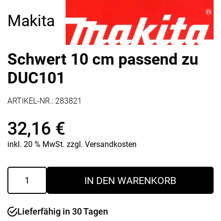
Makita
Schwert 10 cm passend zu
DUC101
ARTIKEL-NR.:
283821
32,16
€
inkl. 20 % MwSt.
zzgl.
Versandkosten
Schwert
IN DEN WARENKORB
10
cm
passend
Lieferfähig in 30 Tagen
zu