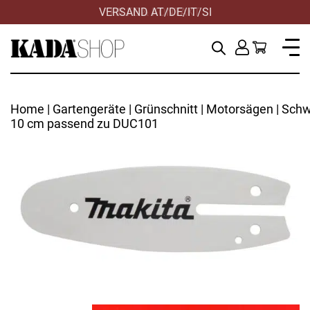
VERSAND AT/DE/IT/SI
HILFE & KONTAKT
Home
|
Gartengeräte
|
Grünschnitt
|
Motorsägen
| Schw
10 cm passend zu DUC101