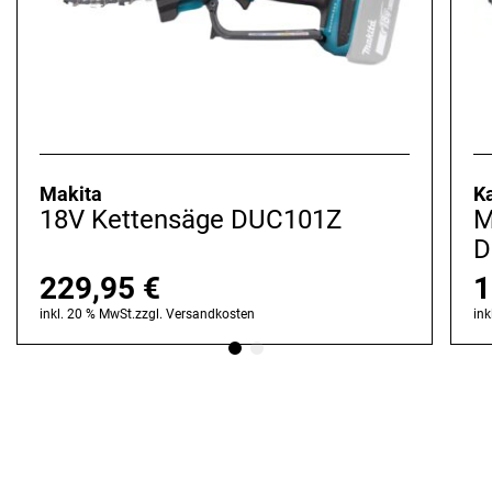
Makita
K
18V Kettensäge DUC101Z
M
D
229,95
€
1
inkl. 20 % MwSt.
zzgl.
Versandkosten
ink