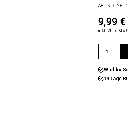
Kaffee & Tee
Weitere Küchengeräte
ARTIKEL-NR.:
Aperitif
Mikrowellen
Nudeln & Pasta
9,99
€
MESSER & SCHEREN
KÜCHENHELFER
inkl. 20 % MwS
Küchenmesser
Scheren
Hobel & Reiben
Schneidebretter
Mühlen
Sekt/Champa
Schneidezubehör
Pfannenwender
GUSTO
klar
Siebe
Menge
Weitere Küchenhelfer
Wird für Si
Pressen
14 Tage R