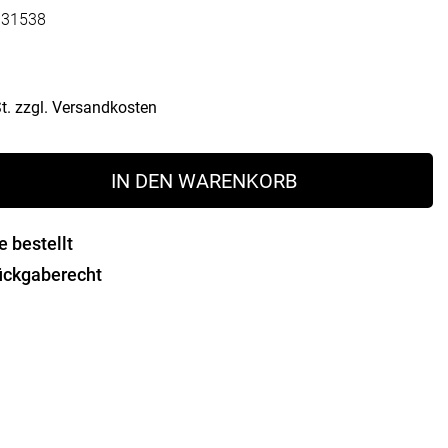
Vorratsdosen
131538
Glasflaschen
Einkochzubehör
t.
zzgl.
Versandkosten
KÜCHENTEXTILIEN
Geschirrtücher
gverschluss
Servietten
IN DEN WARENKORB
Schürzen
Lappen
Handschuhe
e bestellt
ückgaberecht