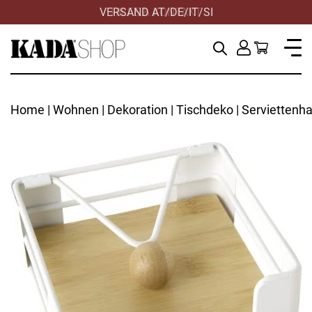
VERSAND AT/DE/IT/SI
HILFE & KONTAKT
Home
|
Wohnen
|
Dekoration
|
Tischdeko
| Serviettenha