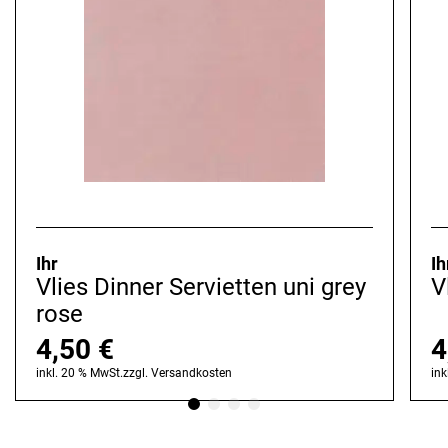
Ihr
Ih
Vlies Dinner Servietten uni grey
V
rose
4,50
€
4
inkl. 20 % MwSt.
zzgl.
Versandkosten
ink