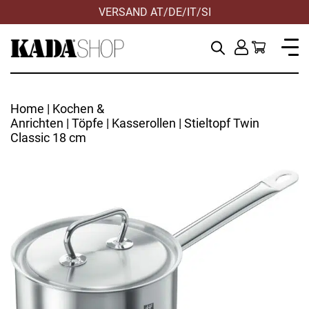
VERSAND AT/DE/IT/SI
Home
|
Kochen &
Anrichten
|
Töpfe
|
Kasserollen
| Stieltopf Twin
Classic 18 cm