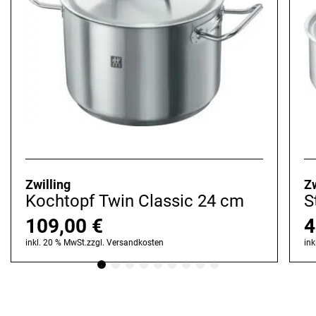
Zwilling
Zw
Kochtopf Twin Classic 24 cm
S
109,00
€
4
inkl. 20 % MwSt.
zzgl.
Versandkosten
ink