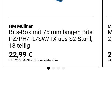
HM Müllner
M
Bits-Box mit 75 mm langen Bits
M
PZ/PH/FL/SW/TX aus S2-Stahl,
2
18 teilig
22,99
€
2
inkl. 20 % MwSt.
zzgl.
Versandkosten
ink