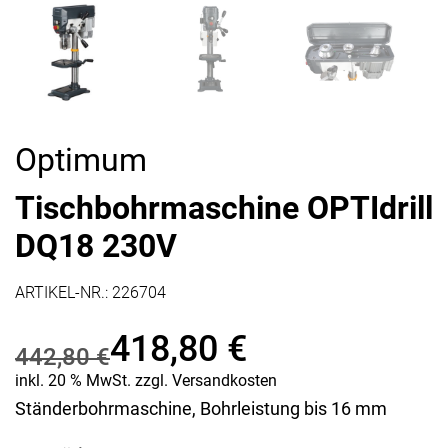
Optimum
Tischbohrmaschine OPTIdrill
DQ18 230V
ARTIKEL-NR.:
226704
418,80
€
442,80
€
Ursprünglicher
Aktueller
inkl. 20 % MwSt.
zzgl.
Versandkosten
Ständerbohrmaschine, Bohrleistung bis 16 mm
Preis
Preis