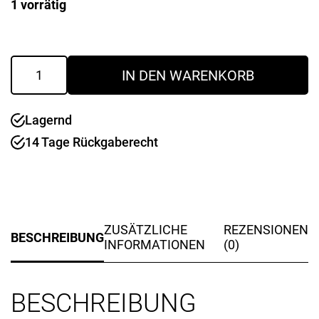
1 vorrätig
war:
ist:
442,80 €
418,80 €.
Tischbohrmaschine
IN DEN WARENKORB
OPTIdrill
DQ18
230V
Lagernd
Menge
14 Tage Rückgaberecht
ZUSÄTZLICHE
REZENSIONEN
BESCHREIBUNG
INFORMATIONEN
(0)
BESCHREIBUNG