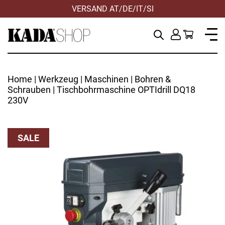
VERSAND AT/DE/IT/SI
Home
|
Werkzeug
|
Maschinen
|
Bohren &
Schrauben
| Tischbohrmaschine OPTIdrill DQ18
230V
SALE