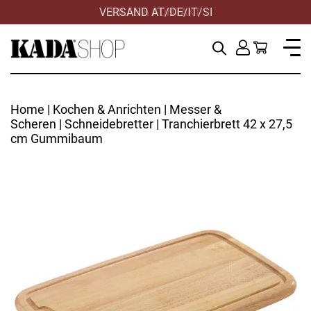
VERSAND AT/DE/IT/SI
HILFE & KONTAKT
Home
|
Kochen & Anrichten
|
Messer &
Scheren
|
Schneidebretter
| Tranchierbrett 42 x 27,5
cm Gummibaum