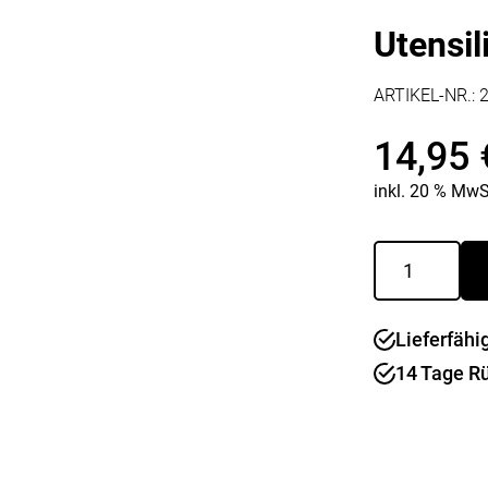
Kaffee & Tee
Weitere Küchengeräte
Utensil
Aperitif
Mikrowellen
Nudeln & Pasta
MESSER & SCHEREN
ARTIKEL-NR.:
KÜCHENHELFER
Küchenmesser
14,95
Scheren
Hobel & Reiben
Schneidebretter
Mühlen
inkl. 20 % MwS
Schneidezubehör
Pfannenwender
Siebe
Weitere Küchenhelfer
Utensilienhal
11
Pressen
cm
Style
Lieferfähi
Menge
14 Tage R