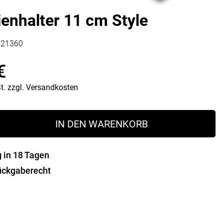
Vorratsdosen
ienhalter 11 cm Style
Glasflaschen
Einkochzubehör
221360
KÜCHENTEXTILIEN
€
Geschirrtücher
Servietten
t.
zzgl.
Versandkosten
Schürzen
Lappen
ter
Handschuhe
IN DEN WARENKORB
g in 18 Tagen
ückgaberecht