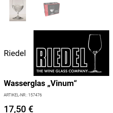
Riedel
Wasserglas „Vinum“
ARTIKEL-NR.:
157476
17,50
€