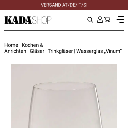
VERSAND AT/DE/IT/SI
Home
|
Kochen &
Anrichten
|
Gläser
|
Trinkgläser
| Wasserglas „Vinum“