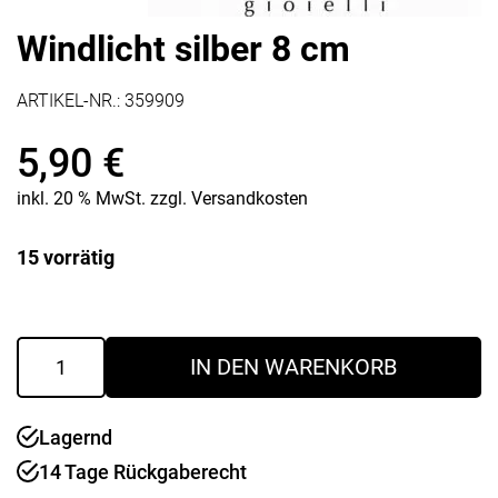
Windlicht silber 8 cm
ARTIKEL-NR.:
359909
5,90
€
inkl. 20 % MwSt.
zzgl.
Versandkosten
15 vorrätig
Windlicht
IN DEN WARENKORB
silber
8
cm
Lagernd
Menge
14 Tage Rückgaberecht