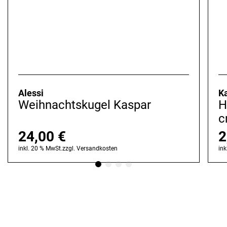
Alessi
K
Weihnachtskugel Kaspar
H
c
24,00
€
2
inkl. 20 % MwSt.
zzgl.
Versandkosten
ink