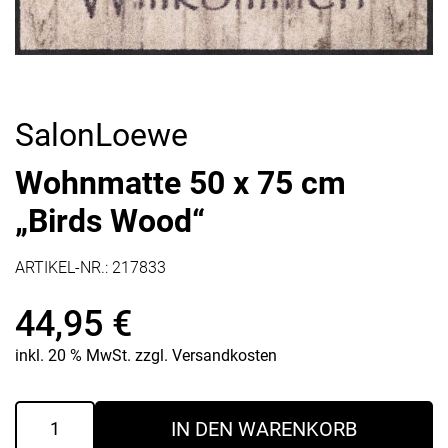
SalonLoewe
Wohnmatte 50 x 75 cm
„Birds Wood“
ARTIKEL-NR.:
217833
44,95
€
inkl. 20 % MwSt.
zzgl.
Versandkosten
Wohnmatte
IN DEN WARENKORB
50