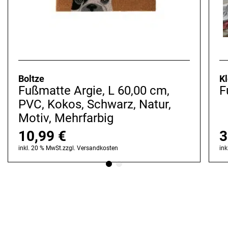
Boltze
K
Fußmatte Argie, L 60,00 cm,
F
PVC, Kokos, Schwarz, Natur,
Motiv, Mehrfarbig
10,99
€
3
inkl. 20 % MwSt.
zzgl.
Versandkosten
ink