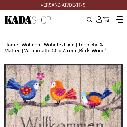
VERSAND AT/DE/IT/SI
Home
|
Wohnen
|
Wohntextilien
|
Teppiche &
Matten
| Wohnmatte 50 x 75 cm „Birds Wood“