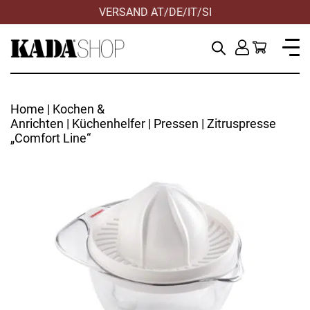
VERSAND AT/DE/IT/SI
Home
|
Kochen &
Anrichten
|
Küchenhelfer
|
Pressen
| Zitruspresse
„Comfort Line“