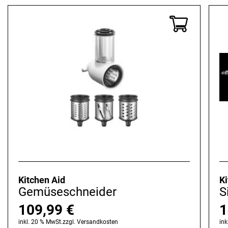
Kitchen Aid
Ki
Gemüseschneider
S
109,99
€
1
inkl. 20 % MwSt.
zzgl.
Versandkosten
ink