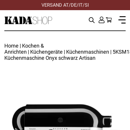
VERSAND AT/DE/IT/SI
Home
|
Kochen &
Anrichten
|
Küchengeräte
|
Küchenmaschinen
| 5KSM
Küchenmaschine Onyx schwarz Artisan