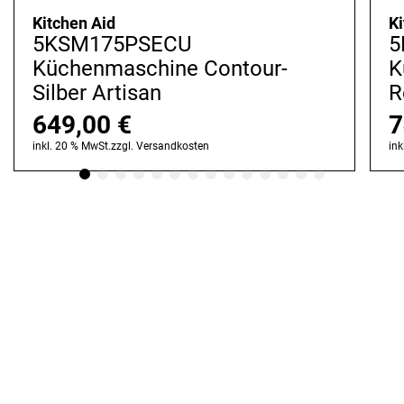
Kitchen Aid
Ki
5KSM175PSECU
5
Küchenmaschine Contour-
K
Silber Artisan
R
649,00
€
7
inkl. 20 % MwSt.
zzgl.
Versandkosten
ink