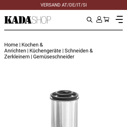
VERSAND AT/DE/IT/SI
Home
|
Kochen &
Anrichten
|
Küchengeräte
|
Schneiden &
Zerkleinern
| Gemüseschneider