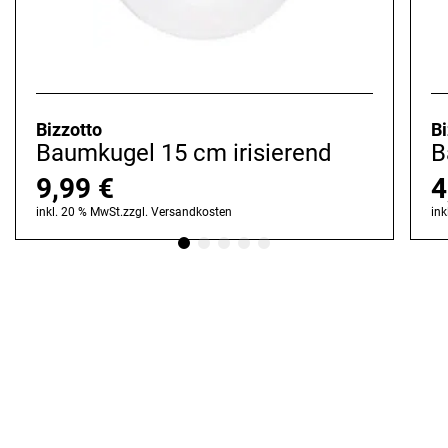
Bizzotto
Bi
Baumkugel 15 cm irisierend
B
9,99
€
4
inkl. 20 % MwSt.
zzgl.
Versandkosten
ink