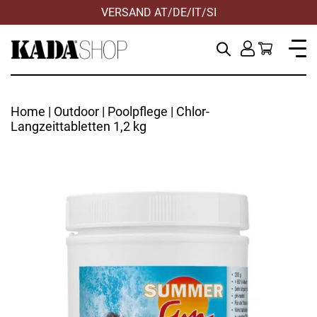
VERSAND AT/DE/IT/SI
Home
|
Outdoor
|
Poolpflege
| Chlor-
Langzeittabletten 1,2 kg