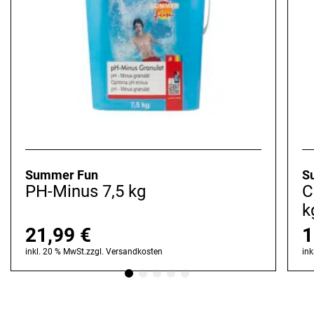
Summer Fun
S
PH-Minus 7,5 kg
C
k
21,99
€
1
inkl. 20 % MwSt.
zzgl.
Versandkosten
ink