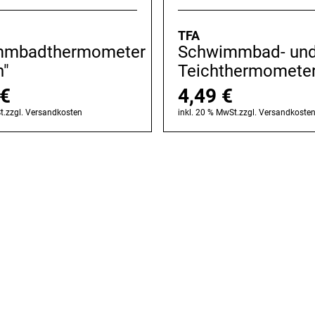
TFA
mmbadthermometer
Schwimmbad- un
n"
Teichthermomete
€
4,49
€
t.
zzgl.
Versandkosten
inkl. 20 % MwSt.
zzgl.
Versandkoste