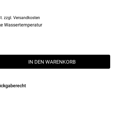
Vorratsdosen
Glasflaschen
Einkochzubehör
t.
zzgl.
Versandkosten
tige Wassertemperatur
KÜCHENTEXTILIEN
Geschirrtücher
Servietten
Schürzen
Lappen
meter
Handschuhe
IN DEN WARENKORB
ückgaberecht