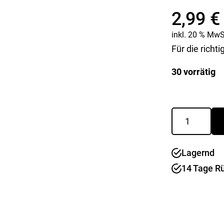
Kaffee & Tee
Weitere Küchengeräte
2,99
€
Aperitif
Mikrowellen
Nudeln & Pasta
inkl. 20 % MwS
MESSER & SCHEREN
Für die rich
KÜCHENHELFER
Küchenmesser
Scheren
Hobel & Reiben
30 vorrätig
Schneidebretter
Mühlen
Schneidezubehör
Pfannenwender
Siebe
Badethermo
Weitere Küchenhelfer
Weiß
Pressen
Menge
Lagernd
14 Tage R