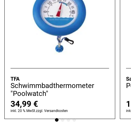
TFA
Sa
Schwimmbadthermometer
P
"Poolwatch"
34,99
€
1
inkl. 20 % MwSt.
zzgl.
Versandkosten
ink