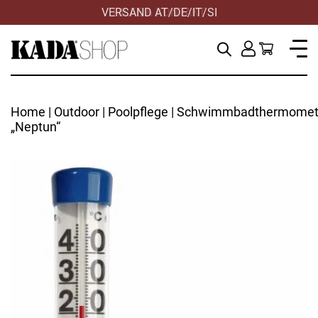
VERSAND AT/DE/IT/SI
Home
|
Outdoor
|
Poolpflege
| Schwimmbadthermomet
„Neptun“