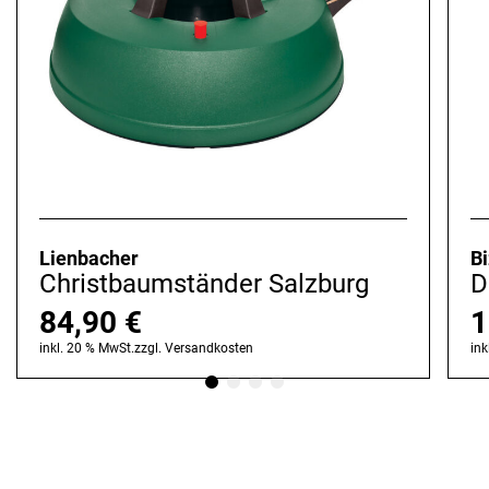
Lienbacher
Bi
Christbaumständer Salzburg
D
84,90
€
1
inkl. 20 % MwSt.
zzgl.
Versandkosten
ink