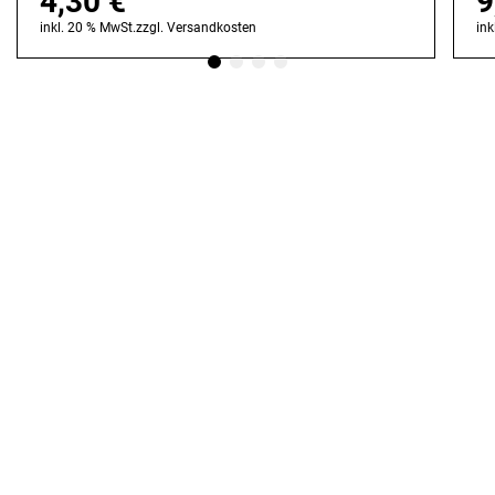
4,30
€
9
inkl. 20 % MwSt.
zzgl.
Versandkosten
ink