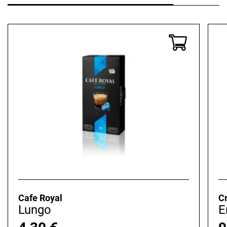
Cafe Royal
C
Lungo
E