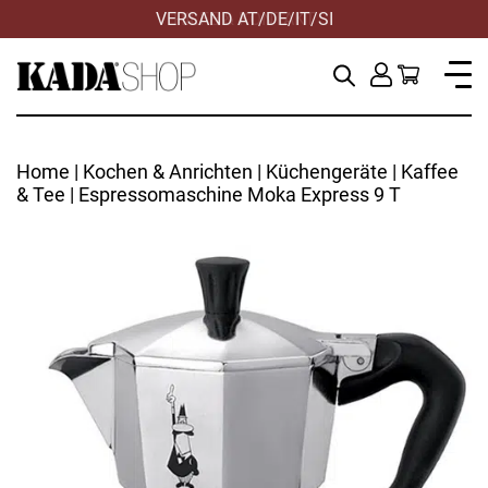
VERSAND AT/DE/IT/SI
Home
|
Kochen & Anrichten
|
Küchengeräte
|
Kaffee
& Tee
| Espressomaschine Moka Express 9 T