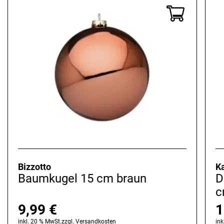
Bizzotto
K
Baumkugel 15 cm braun
D
c
9,99
€
1
inkl. 20 % MwSt.
zzgl.
Versandkosten
ink