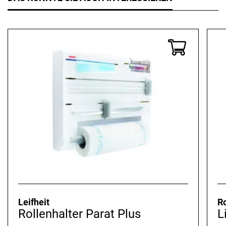
Leifheit
R
Rollenhalter Parat Plus
L