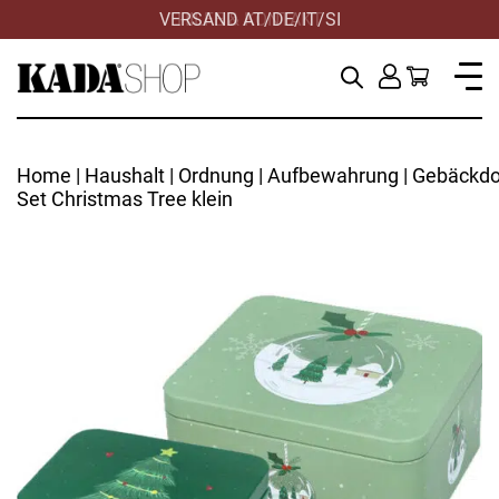
VERSAND AT/DE/IT/SI
Home
|
Haushalt
|
Ordnung
|
Aufbewahrung
| Gebäckd
Set Christmas Tree klein