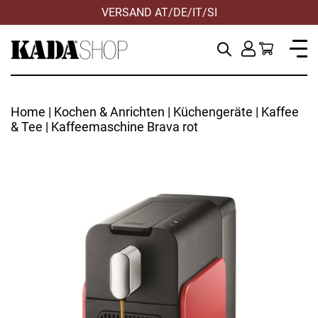
VERSAND AT/DE/IT/SI
Home
|
Kochen & Anrichten
|
Küchengeräte
|
Kaffee
& Tee
| Kaffeemaschine Brava rot