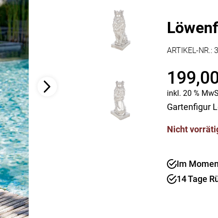
Kaffee & Tee
Weitere Küchengeräte
Aperitif
Mikrowellen
Löwenfi
Nudeln & Pasta
MESSER & SCHEREN
ARTIKEL-NR.:
KÜCHENHELFER
Küchenmesser
Scheren
Hobel & Reiben
199,0
Schneidebretter
Mühlen
Schneidezubehör
Pfannenwender
inkl. 20 % MwS
Siebe
Gartenfigur L
Weitere Küchenhelfer
Pressen
Nicht vorräti
Im Moment 
14 Tage R