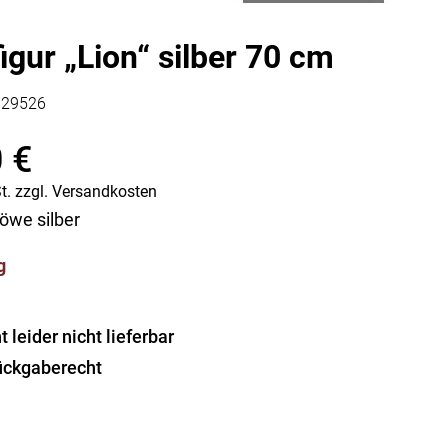
Vorratsdosen
Glasflaschen
gur „Lion“ silber 70 cm
Einkochzubehör
329526
KÜCHENTEXTILIEN
Geschirrtücher
0
€
Servietten
Schürzen
t.
zzgl.
Versandkosten
Lappen
öwe silber
Handschuhe
g
leider nicht lieferbar
ückgaberecht