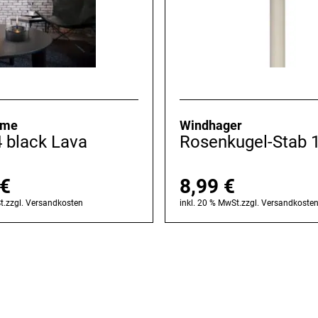
ame
Windhager
 black Lava
Rosenkugel-Stab 
€
8,99
€
t.
zzgl.
Versandkosten
inkl. 20 % MwSt.
zzgl.
Versandkoste